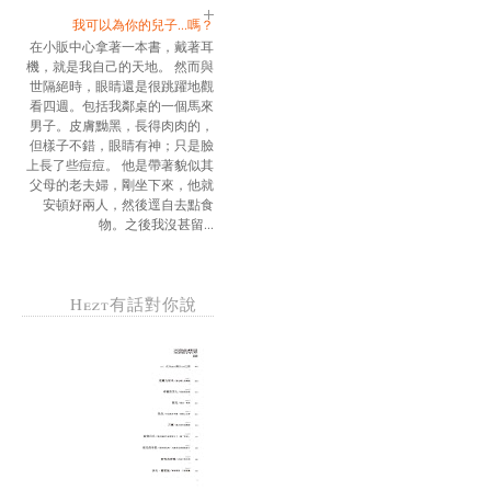
我可以為你的兒子...嗎？
在小販中心拿著一本書，戴著耳
機，就是我自己的天地。 然而與
世隔絕時，眼睛還是很跳躍地觀
看四週。包括我鄰桌的一個馬來
男子。皮膚黝黑，長得肉肉的，
但樣子不錯，眼睛有神；只是臉
上長了些痘痘。 他是帶著貌似其
父母的老夫婦，剛坐下來，他就
安頓好兩人，然後逕自去點食
物。之後我沒甚留...
Hezt有話對你說