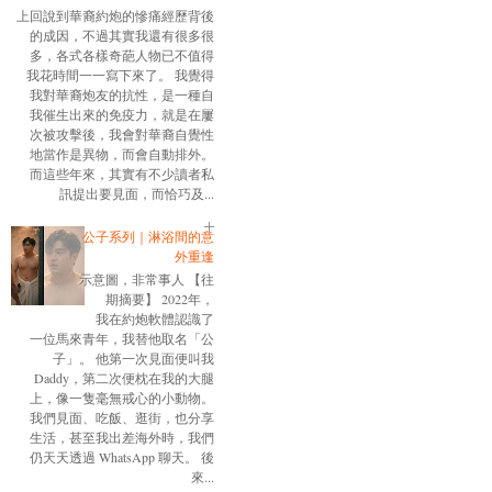
上回說到華裔約炮的慘痛經歷背後
的成因，不過其實我還有很多很
多，各式各樣奇葩人物已不值得
我花時間一一寫下來了。 我覺得
我對華裔炮友的抗性，是一種自
我催生出來的免疫力，就是在屢
次被攻擊後，我會對華裔自覺性
地當作是異物，而會自動排外。
而這些年來，其實有不少讀者私
訊提出要見面，而恰巧及...
公子系列｜淋浴間的意
外重逢
示意圖，非常事人 【往
期摘要】 2022年，
我在約炮軟體認識了
一位馬來青年，我替他取名「公
子」。 他第一次見面便叫我
Daddy，第二次便枕在我的大腿
上，像一隻毫無戒心的小動物。
我們見面、吃飯、逛街，也分享
生活，甚至我出差海外時，我們
仍天天透過 WhatsApp 聊天。 後
來...