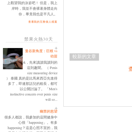
上觀望我的泳姿吧！ 但是，我上
岸時，我並不會裸著身體走向
你，畢竟我也是平凡人。
查看我的完整個人檔案
禁果火熱30天
曼谷新角度：巨根 vs
較新的文章
幼苗
ok，先來讀讀我讀到的
這則趣聞。 （ Penis
size measuring device
） 泰國 真的是比馬來西亞先進得
多了，即連那話兒的粗長，都可
以公開討論了。 「Men's
instinctive concern over penis size
will so...
幽禁的慾望
很多人都說，我參加的這間健身中
心很「happening」。有多
happening？這是心照不宣的，我