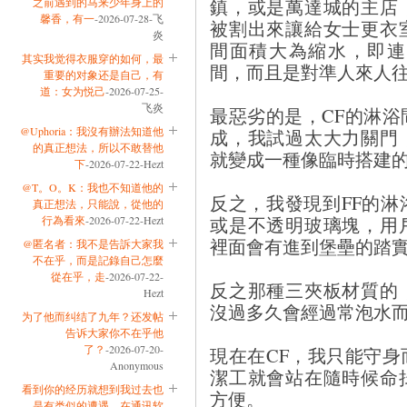
鎮，或是萬達城的主店
之前遇到的马来少年身上的
馨香，有一
-2026-07-28-飞
被割出來讓給女士更衣
炎
間面積大為縮水，即連
其实我觉得衣服穿的如何，最
間，而且是對準人來人
重要的对象还是自己，有
道：女为悦己
-2026-07-25-
飞炎
最惡劣的是，CF的淋
@Uphoria：我沒有辦法知道他
成，我試過太大力關門
的真正想法，所以不敢替他
就變成一種像臨時搭建
下
-2026-07-22-Hezt
@T。O。K：我也不知道他的
反之，我發現到FF的
真正想法，只能說，從他的
或是不透明玻璃塊，用
行為看來
-2026-07-22-Hezt
裡面會有進到堡壘的踏
@匿名者：我不是告訴大家我
不在乎，而是記錄自己怎麼
從在乎，走
-2026-07-22-
反之那種三夾板材質的
Hezt
沒過多久會經過常泡水
为了他而纠结了九年？还发帖
告诉大家你不在乎他
了？
-2026-07-20-
現在在CF，我只能守
Anonymous
潔工就會站在隨時候命
看到你的经历就想到我过去也
方便。
是有类似的遭遇。在通讯软