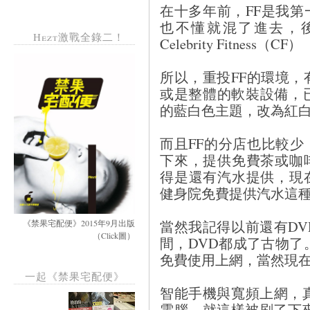
在十多年前，FF是我
也不懂就混了進去，
Hezt激戰全錄二！
Celebrity Fitnes
所以，重投FF的環境，
或是整體的軟裝設備，
的藍白色主題，改為紅
而且FF的分店也比較
下來，提供免費茶或咖
得是還有汽水提供，現
健身院免費提供汽水這
當然我記得以前還有D
《禁果宅配便》2015年9月出版
（Click圖）
間，DVD都成了古物了
免費使用上網，當然現
一起《禁果宅配便》
智能手機與寬頻上網，
電腦，就這樣被刷了下