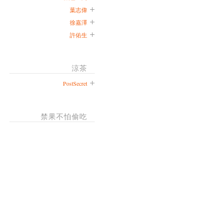
葉志偉
徐嘉澤
許佑生
涼茶
PostSecret
禁果不怕偷吃