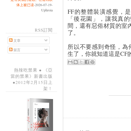
体上被已读
-2026-07-19-
FF的整體裝潢感覺，
Uphroia
「後花園」，讓我真的
間，還有惡俗材質的室內裝
RSS訂閱
了。
文章
所以不要感到奇怪，為
留言
生了，你就知道這是CF
熱辣吃禁果 ● 《亞
當的禁果》新書出版
●2012年2月15日上
架！