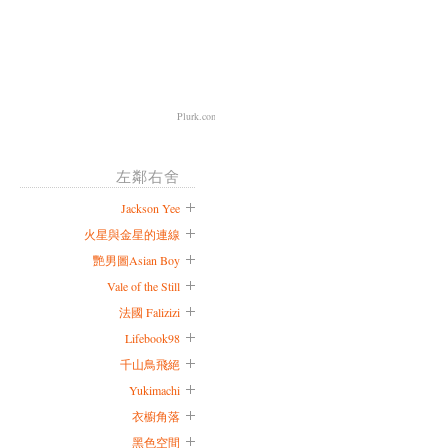
Plurk.com
左鄰右舍
Jackson Yee
火星與金星的連線
艷男圖Asian Boy
Vale of the Still
法國 Falizizi
Lifebook98
千山鳥飛絕
Yukimachi
衣櫥角落
黑色空間