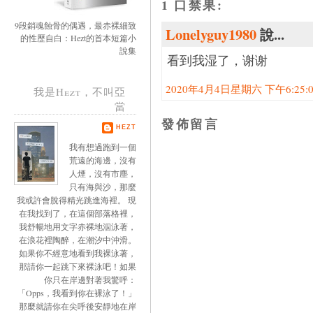
1 口禁果:
9段銷魂蝕骨的偶遇，最赤裸細致
Lonelyguy1980
說...
的性歷自白：Hezt的首本短篇小
說集
看到我湿了，谢谢
2020年4月4日星期六 下午6:25:00
我是Hezt，不叫亞
當
發佈留言
HEZT
我有想過跑到一個
荒遠的海邊，沒有
人煙，沒有市塵，
只有海與沙，那麼
我或許會脫得精光跳進海裡。 現
在我找到了，在這個部落格裡，
我舒暢地用文字赤裸地泅泳著，
在浪花裡陶醉，在潮汐中沖滑。
如果你不經意地看到我裸泳著，
那請你一起跳下來裸泳吧！如果
你只在岸邊對著我驚呼：
「Opps，我看到你在裸泳了！」
那麼就請你在尖呼後安靜地在岸