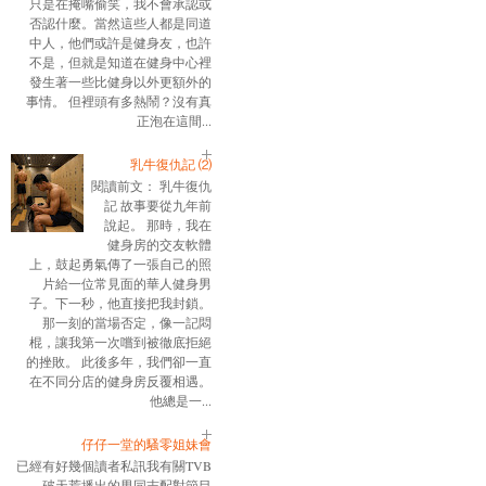
只是在掩嘴偷笑，我不會承認或
否認什麼。當然這些人都是同道
中人，他們或許是健身友，也許
不是，但就是知道在健身中心裡
發生著一些比健身以外更額外的
事情。 但裡頭有多熱鬧？沒有真
正泡在這間...
乳牛復仇記 ⑵
閱讀前文： 乳牛復仇
記 故事要從九年前
說起。 那時，我在
健身房的交友軟體
上，鼓起勇氣傳了一張自己的照
片給一位常見面的華人健身男
子。下一秒，他直接把我封鎖。
那一刻的當場否定，像一記悶
棍，讓我第一次嚐到被徹底拒絕
的挫敗。 此後多年，我們卻一直
在不同分店的健身房反覆相遇。
他總是一...
仔仔一堂的騷零姐妹會
已經有好幾個讀者私訊我有關TVB
破天荒播出的男同志配對節目