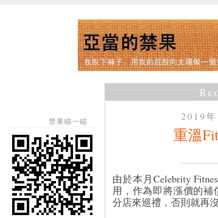
Re
2019
禁果瞄一瞄
重溫Fit
由於本月Celebrity Fitn
用，作為即將漲價的補償，我
分店來巡禮，否則就再