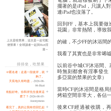
擺著的是iPad，只讓
連iPad也沒落了。
回到FF，基本上我要做
花園」非常熱鬧，導致
的確，不少FF的沐浴間
上次是咬禁果，這次是一起宅配
便禁果！全球讀者一起與Hezt淫
遊～
我看了其實也是非常唏
排排坐，吃禁果
以前谷中城CF沐浴間
時無刻都會有淫事發生
@匿名者：走過一段彼岸，就
多亞當的禁果的文章）
夠了。
天長地久有時盡，
-2026-08-
06-Hezt
當時CF的沐浴間是格
有點好奇。你和岸先生後來這
烤箱空間非常大，各佔
麽了？
-2026-08-05-
Anonymous
後來CF經過被收購，
看完了，真的让我有些回忆起