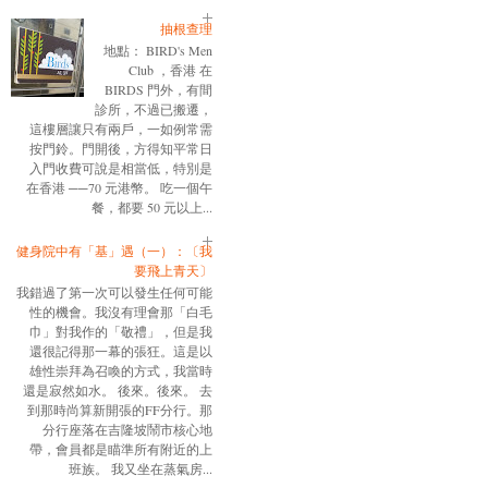
抽根查理
地點： BIRD's Men
Club ，香港 在
BIRDS 門外，有間
診所，不過已搬遷，
這樓層讓只有兩戶，一如例常需
按門鈴。門開後，方得知平常日
入門收費可說是相當低，特別是
在香港 ──70 元港幣。 吃一個午
餐，都要 50 元以上...
健身院中有「基」遇（一）：〔我
要飛上青天〕
我錯過了第一次可以發生任何可能
性的機會。我沒有理會那「白毛
巾」對我作的「敬禮」，但是我
還很記得那一幕的張狂。這是以
雄性崇拜為召喚的方式，我當時
還是寂然如水。 後來。後來。 去
到那時尚算新開張的FF分行。那
分行座落在吉隆坡鬧市核心地
帶，會員都是瞄準所有附近的上
班族。 我又坐在蒸氣房...