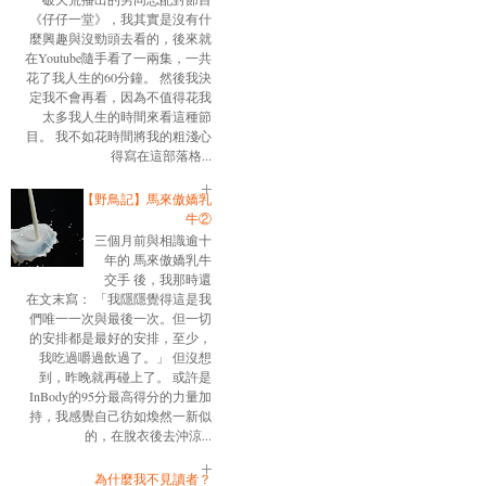
《仔仔一堂》，我其實是沒有什
麼興趣與沒勁頭去看的，後來就
在Youtube隨手看了一兩集，一共
花了我人生的60分鐘。 然後我決
定我不會再看，因為不值得花我
太多我人生的時間來看這種節
目。 我不如花時間將我的粗淺心
得寫在這部落格...
【野鳥記】馬來傲嬌乳
牛②
三個月前與相識逾十
年的 馬來傲嬌乳牛
交手 後，我那時還
在文末寫： 「我隱隱覺得這是我
們唯一一次與最後一次。但一切
的安排都是最好的安排，至少，
我吃過嚼過飲過了。」 但沒想
到，昨晚就再碰上了。 或許是
InBody的95分最高得分的力量加
持，我感覺自己彷如煥然一新似
的，在脫衣後去沖涼...
為什麼我不見讀者？