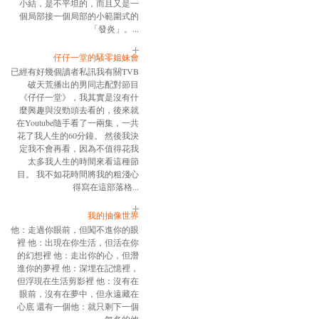
小結，是不平坦的，而且又是一
個局部接一個局部的小範圍式的
「發炎」。...
仔仔一堂的騷零姐妹會
已經有好幾個讀者私訊我有關TVB
破天荒播出的男同志配對節目
《仔仔一堂》，我其實是沒有什
麼興趣與沒勁頭去看的，後來就
在Youtube隨手看了一兩集，一共
花了我人生的60分鐘。 然後我決
定我不會再看，因為不值得花我
太多我人生的時間來看這種節
目。 我不如花時間將我的粗淺心
得寫在這部落格...
我的抽像世界
他：走過你眼前，但闖不進你的眼
裡 他：出現在你生活，但活在你
的幻想裡 他：走出你的心，但潛
進你的夢裡 他：深埋在記憶裡，
但浮現在生活剪影裡 他：沒有在
眼前，沒有在夢中，但永遠藏在
心底 還有一個他：就只剩下一個