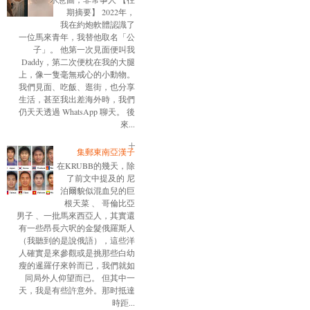
期摘要】 2022年，
我在約炮軟體認識了
一位馬來青年，我替他取名「公
子」。 他第一次見面便叫我
Daddy，第二次便枕在我的大腿
上，像一隻毫無戒心的小動物。
我們見面、吃飯、逛街，也分享
生活，甚至我出差海外時，我們
仍天天透過 WhatsApp 聊天。 後
來...
集郵東南亞漢子
在KRUBB的幾天，除
了前文中提及的 尼
泊爾貌似混血兒的巨
根天菜 、 哥倫比亞
男子 、一批馬來西亞人，其實還
有一些昂長六呎的金髮俄羅斯人
（我聽到的是說俄語），這些洋
人確實是來參觀或是挑那些白幼
瘦的暹羅仔來幹而已，我們就如
同局外人仰望而已。 但其中一
天，我是有些許意外。那时抵達
時距...