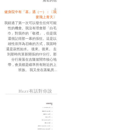
無名的他
健身院中有「基」遇（一）：〔我
要飛上青天〕
我錯過了第一次可以發生任何可能
性的機會。我沒有理會那「白毛
巾」對我作的「敬禮」，但是我
還很記得那一幕的張狂。這是以
雄性崇拜為召喚的方式，我當時
還是寂然如水。 後來。後來。 去
到那時尚算新開張的FF分行。那
分行座落在吉隆坡鬧市核心地
帶，會員都是瞄準所有附近的上
班族。 我又坐在蒸氣房...
Hezt有話對你說