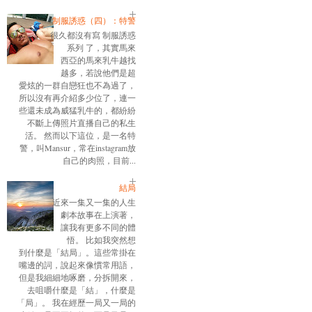
制服誘惑（四）：特警
很久都沒有寫 制服誘惑
系列 了，其實馬來
西亞的馬來乳牛越找
越多，若說他們是超
愛炫的一群自戀狂也不為過了，
所以沒有再介紹多少位了，連一
些還未成為威猛乳牛的，都紛紛
不斷上傳照片直播自己的私生
活。 然而以下這位，是一名特
警，叫Mansur，常在instagram放
自己的肉照，目前...
結局
近來一集又一集的人生
劇本故事在上演著，
讓我有更多不同的體
悟。 比如我突然想
到什麼是「結局」。這些常掛在
嘴邊的詞，說起來像慣常用語，
但是我細細地啄磨，分拆開來，
去咀嚼什麼是「結」，什麼是
「局」。 我在經歷一局又一局的