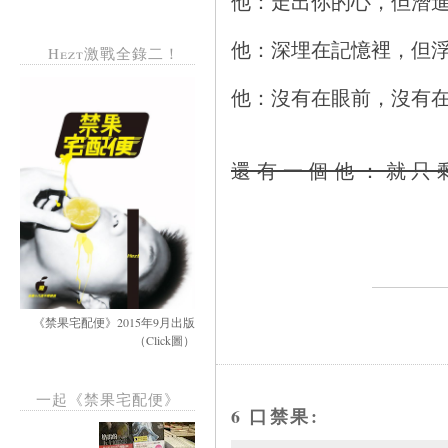
他：走出你的心，但潛
他：深埋在記憶裡，但
Hezt激戰全錄二！
他：沒有在眼前，沒有
還有一個他：就只
《禁果宅配便》2015年9月出版
（Click圖）
一起《禁果宅配便》
6 口禁果: