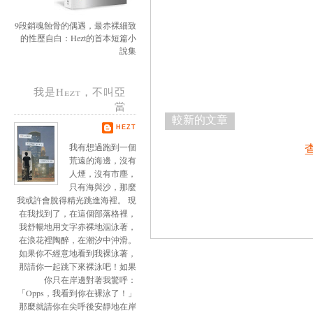
9段銷魂蝕骨的偶遇，最赤裸細致
的性歷自白：Hezt的首本短篇小
說集
我是Hezt，不叫亞
當
較新的文章
HEZT
我有想過跑到一個
荒遠的海邊，沒有
人煙，沒有市塵，
只有海與沙，那麼
我或許會脫得精光跳進海裡。 現
在我找到了，在這個部落格裡，
我舒暢地用文字赤裸地泅泳著，
在浪花裡陶醉，在潮汐中沖滑。
如果你不經意地看到我裸泳著，
那請你一起跳下來裸泳吧！如果
你只在岸邊對著我驚呼：
「Opps，我看到你在裸泳了！」
那麼就請你在尖呼後安靜地在岸