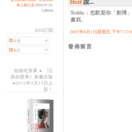
Hezt
說...
体上被已读
-2026-07-19-
Uphroia
Teddie：也歡迎你「創
書寫。
RSS訂閱
2007年6月1日星期五 下午7:17:00
文章
發佈留言
留言
熱辣吃禁果 ● 《亞
當的禁果》新書出版
●2012年2月15日上
架！