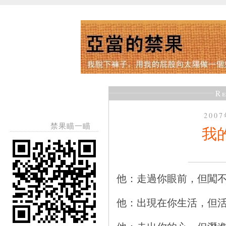
Re
200
禁果瞄一瞄
我
他：走過你眼前，但闖
他：出現在你生活，但