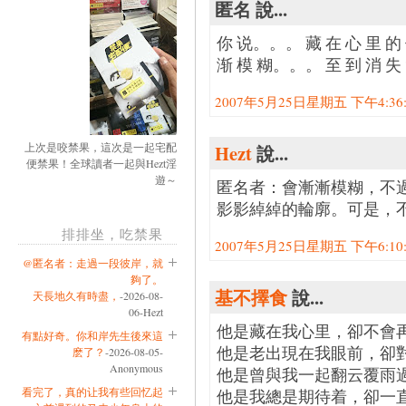
匿名 說...
你 说。。。 藏 在 心 里 的 
渐 模 糊。。。 至 到 消 
2007年5月25日星期五 下午4:36:0
上次是咬禁果，這次是一起宅配
Hezt
說...
便禁果！全球讀者一起與Hezt淫
遊～
匿名者：會漸漸模糊，不
影影綽綽的輪廓。可是，
排排坐，吃禁果
2007年5月25日星期五 下午6:10:0
@匿名者：走過一段彼岸，就
夠了。
基不擇食
說...
天長地久有時盡，
-2026-08-
06-Hezt
他是藏在我心里，卻不會
有點好奇。你和岸先生後來這
他是老出現在我眼前，卻
麽了？
-2026-08-05-
Anonymous
他是曾與我一起翻云覆雨
看完了，真的让我有些回忆起
他是我總是期待着，卻一