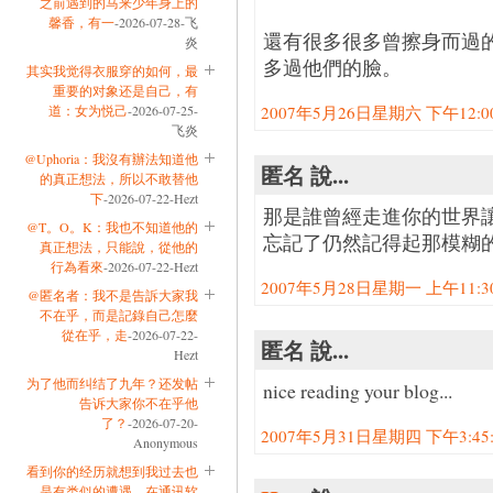
之前遇到的马来少年身上的
馨香，有一
-2026-07-28-飞
還有很多很多曾擦身而過
炎
多過他們的臉。
其实我觉得衣服穿的如何，最
重要的对象还是自己，有
道：女为悦己
-2026-07-25-
2007年5月26日星期六 下午12:00:
飞炎
@Uphoria：我沒有辦法知道他
匿名 說...
的真正想法，所以不敢替他
下
-2026-07-22-Hezt
那是誰曾經走進你的世界
@T。O。K：我也不知道他的
忘記了仍然記得起那模糊的貌
真正想法，只能說，從他的
行為看來
-2026-07-22-Hezt
2007年5月28日星期一 上午11:30:
@匿名者：我不是告訴大家我
不在乎，而是記錄自己怎麼
從在乎，走
-2026-07-22-
匿名 說...
Hezt
为了他而纠结了九年？还发帖
nice reading your blog...
告诉大家你不在乎他
了？
-2026-07-20-
2007年5月31日星期四 下午3:45:0
Anonymous
看到你的经历就想到我过去也
是有类似的遭遇。在通讯软