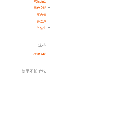
衣櫥角落
黑色空間
葉志偉
徐嘉澤
許佑生
涼茶
PostSecret
禁果不怕偷吃