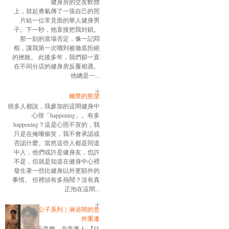
健身房的交友軟體
上，鼓起勇氣傳了一張自己的照
片給一位常見面的華人健身男
子。下一秒，他直接把我封鎖。
那一刻的當場否定，像一記悶
棍，讓我第一次嚐到被徹底拒絕
的挫敗。 此後多年，我們卻一直
在不同分店的健身房反覆相遇。
他總是一...
幽禁的慾望
很多人都說，我參加的這間健身中
心很「happening」。有多
happening？這是心照不宣的，我
只是在掩嘴偷笑，我不會承認或
否認什麼。當然這些人都是同道
中人，他們或許是健身友，也許
不是，但就是知道在健身中心裡
發生著一些比健身以外更額外的
事情。 但裡頭有多熱鬧？沒有真
正泡在這間...
公子系列｜淋浴間的意
外重逢
示意圖，非常事人 【往