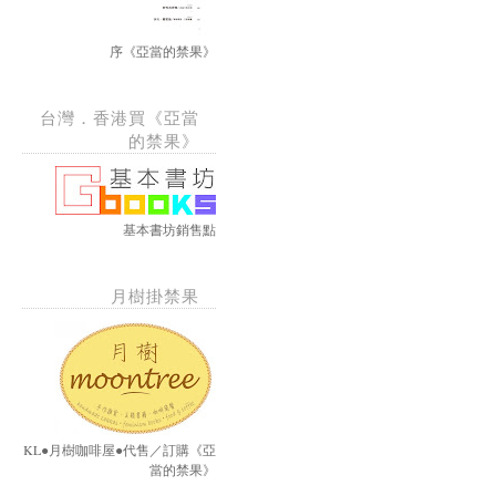
序《亞當的禁果》
台灣．香港買《亞當
的禁果》
基本書坊銷售點
月樹掛禁果
KL●月樹咖啡屋●代售／訂購《亞
當的禁果》