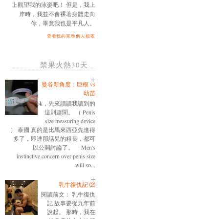
上觀望我的泳姿吧！ 但是，我上
岸時，我並不會裸著身體走向
你，畢竟我也是平凡人。
查看我的完整個人檔案
禁果火熱30天
曼谷新角度：巨根 vs
幼苗
ok，先來讀讀我讀到的
這則趣聞。 （ Penis
size measuring device
） 泰國 真的是比馬來西亞先進得
多了，即連那話兒的粗長，都可
以公開討論了。 「Men's
instinctive concern over penis size
will so...
乳牛復仇記 ⑵
閱讀前文： 乳牛復仇
記 故事要從九年前
說起。 那時，我在