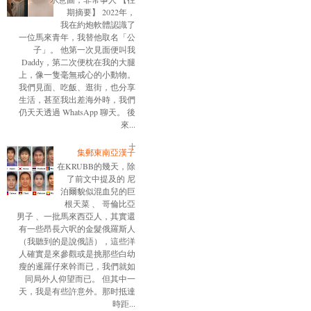
期摘要】 2022年，
我在約炮軟體認識了
一位馬來青年，我替他取名「公
子」。 他第一次見面便叫我
Daddy，第二次便枕在我的大腿
上，像一隻毫無戒心的小動物。
我們見面、吃飯、逛街，也分享
生活，甚至我出差海外時，我們
仍天天透過 WhatsApp 聊天。 後
來...
集郵東南亞漢子
在KRUBB的幾天，除
了前文中提及的 尼
泊爾貌似混血兒的巨
根天菜 、 哥倫比亞
男子 、一批馬來西亞人，其實還
有一些昂長六呎的金髮俄羅斯人
（我聽到的是說俄語），這些洋
人確實是來參觀或是挑那些白幼
瘦的暹羅仔來幹而已，我們就如
同局外人仰望而已。 但其中一
天，我是有些許意外。那时抵達
時距...