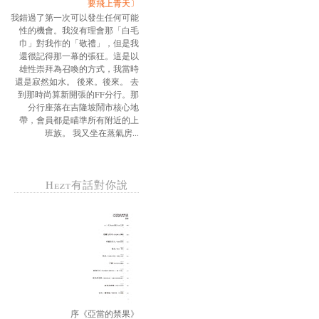
要飛上青天〕
我錯過了第一次可以發生任何可能
性的機會。我沒有理會那「白毛
巾」對我作的「敬禮」，但是我
還很記得那一幕的張狂。這是以
雄性崇拜為召喚的方式，我當時
還是寂然如水。 後來。後來。 去
到那時尚算新開張的FF分行。那
分行座落在吉隆坡鬧市核心地
帶，會員都是瞄準所有附近的上
班族。 我又坐在蒸氣房...
Hezt有話對你說
序《亞當的禁果》