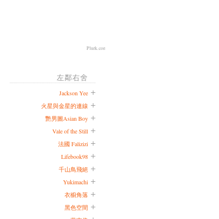
Plurk.com
左鄰右舍
Jackson Yee
火星與金星的連線
艷男圖Asian Boy
Vale of the Still
法國 Falizizi
Lifebook98
千山鳥飛絕
Yukimachi
衣櫥角落
黑色空間