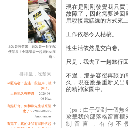
現在是剛剛發覺我只買了4
故障了，因此需要送回
用駁接電話線的方式來
工作依然令人枯槁。
性生活依然是交白卷。
上次是咬禁果，這次是一起宅配
便禁果！全球讀者一起與Hezt淫
遊～
只是，我去了一趟旅行
排排坐，吃禁果
不過，那是容後再談的
久，現在應是重新又出
@匿名者：走過一段彼岸，就
的精神家園中。
夠了。
天長地久有時盡，
-2026-08-
06-Hezt
有點好奇。你和岸先生後來這
（ps：由于受到一個無名的b
麽了？
-2026-08-05-
攻擊我的部落格留言欄
Anonymous
制留言，有何不
看完了，真的让我有些回忆起