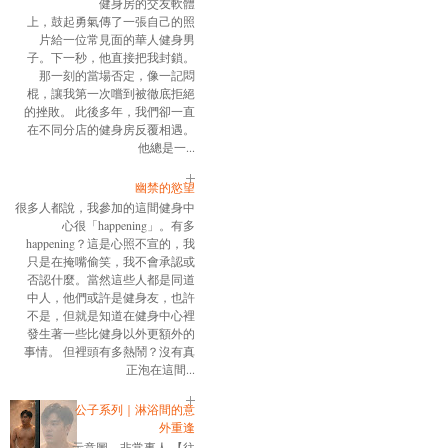
健身房的交友軟體
上，鼓起勇氣傳了一張自己的照
片給一位常見面的華人健身男
子。下一秒，他直接把我封鎖。
那一刻的當場否定，像一記悶
棍，讓我第一次嚐到被徹底拒絕
的挫敗。 此後多年，我們卻一直
在不同分店的健身房反覆相遇。
他總是一...
幽禁的慾望
很多人都說，我參加的這間健身中
心很「happening」。有多
happening？這是心照不宣的，我
只是在掩嘴偷笑，我不會承認或
否認什麼。當然這些人都是同道
中人，他們或許是健身友，也許
不是，但就是知道在健身中心裡
發生著一些比健身以外更額外的
事情。 但裡頭有多熱鬧？沒有真
正泡在這間...
公子系列｜淋浴間的意
外重逢
示意圖，非常事人 【往