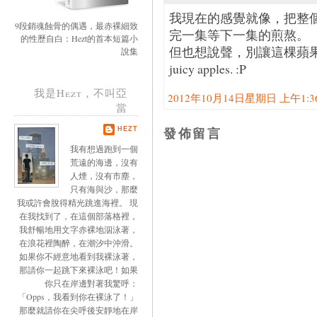
我現在的感覺就像，把整個s
9段銷魂蝕骨的偶遇，最赤裸細致
完一集等下一集的煎熬。
的性歷自白：Hezt的首本短篇小
但也想說聲，別讓這棵蘋果樹枯
說集
juicy apples. :P
我是Hezt，不叫亞
2012年10月14日星期日 上午1:36:
當
發佈留言
HEZT
我有想過跑到一個
荒遠的海邊，沒有
人煙，沒有市塵，
只有海與沙，那麼
我或許會脫得精光跳進海裡。 現
在我找到了，在這個部落格裡，
我舒暢地用文字赤裸地泅泳著，
在浪花裡陶醉，在潮汐中沖滑。
如果你不經意地看到我裸泳著，
那請你一起跳下來裸泳吧！如果
你只在岸邊對著我驚呼：
「Opps，我看到你在裸泳了！」
那麼就請你在尖呼後安靜地在岸