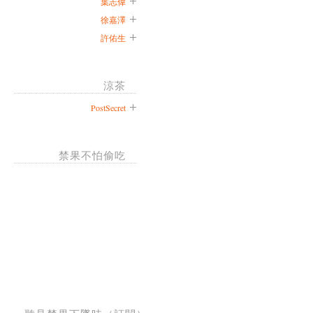
葉志偉
徐嘉澤
許佑生
涼茶
PostSecret
禁果不怕偷吃