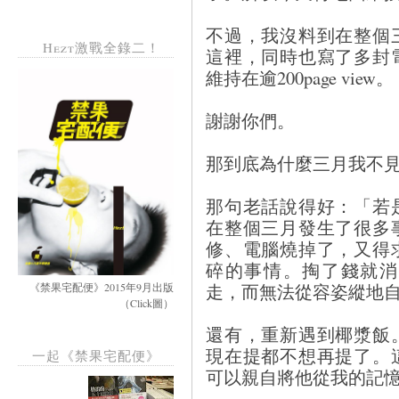
不過，我沒料到在整個
Hezt激戰全錄二！
這裡，同時也寫了多封
維持在逾200page view。
謝謝你們。
那到底為什麼三月我不
那句老話說得好：「若
在整個三月發生了很多
修、電腦燒掉了，又得
碎的事情。掏了錢就消
走，而無法從容姿縱地
《禁果宅配便》2015年9月出版
（Click圖）
還有，重新遇到椰漿飯
現在提都不想再提了。
一起《禁果宅配便》
可以親自將他從我的記