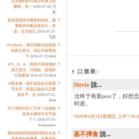
之前遇到的马来少年身上的
馨香，有一
-2026-07-28-飞
炎
其实我觉得衣服穿的如何，最
重要的对象还是自己，有
道：女为悦己
-2026-07-25-
飞炎
@Uphoria：我沒有辦法知道他
的真正想法，所以不敢替他
下
-2026-07-22-Hezt
@T。O。K：我也不知道他的
真正想法，只能說，從他的
5 口禁果:
行為看來
-2026-07-22-Hezt
Stevie
說...
@匿名者：我不是告訴大家我
不在乎，而是記錄自己怎麼
從在乎，走
-2026-07-22-
汝终于有新post了，好
Hezt
时差。
为了他而纠结了九年？还发帖
告诉大家你不在乎他
2009年4月3日星期五 上午7:58:00
了？
-2026-07-20-
Anonymous
基不擇食
說...
看到你的经历就想到我过去也
是有类似的遭遇。在通讯软