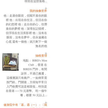
得寫在這部落格...
我的抽像世界
他：走過你眼前，但闖不進你的眼
裡 他：出現在你生活，但活在你
的幻想裡 他：走出你的心，但潛
進你的夢裡 他：深埋在記憶裡，
但浮現在生活剪影裡 他：沒有在
眼前，沒有在夢中，但永遠藏在
心底 還有一個他：就只剩下一個
無名的他
抽根查理
地點： BIRD's Men
Club ，香港 在
BIRDS 門外，有間
診所，不過已搬遷，
這樓層讓只有兩戶，一如例常需
按門鈴。門開後，方得知平常日
入門收費可說是相當低，特別是
在香港 ──70 元港幣。 吃一個午
餐，都要 50 元以上...
健身院中有「基」遇（一）：〔我