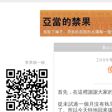
Re
200
禁果瞄一瞄
首先，在這裡謝謝大家
從未試過一個月沒有執
了。所以今天特地回來