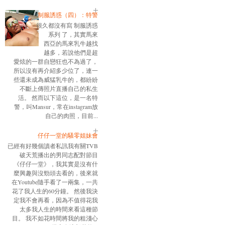
制服誘惑（四）：特警
很久都沒有寫 制服誘惑
系列 了，其實馬來
西亞的馬來乳牛越找
越多，若說他們是超
愛炫的一群自戀狂也不為過了，
所以沒有再介紹多少位了，連一
些還未成為威猛乳牛的，都紛紛
不斷上傳照片直播自己的私生
活。 然而以下這位，是一名特
警，叫Mansur，常在instagram放
自己的肉照，目前...
仔仔一堂的騷零姐妹會
已經有好幾個讀者私訊我有關TVB
破天荒播出的男同志配對節目
《仔仔一堂》，我其實是沒有什
麼興趣與沒勁頭去看的，後來就
在Youtube隨手看了一兩集，一共
花了我人生的60分鐘。 然後我決
定我不會再看，因為不值得花我
太多我人生的時間來看這種節
目。 我不如花時間將我的粗淺心