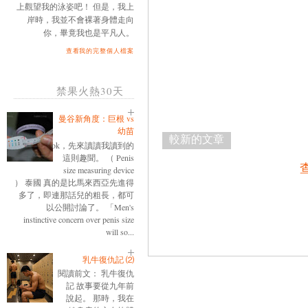
上觀望我的泳姿吧！ 但是，我上
岸時，我並不會裸著身體走向
你，畢竟我也是平凡人。
查看我的完整個人檔案
禁果火熱30天
曼谷新角度：巨根 vs
幼苗
較新的文章
ok，先來讀讀我讀到的
這則趣聞。 （ Penis
size measuring device
） 泰國 真的是比馬來西亞先進得
多了，即連那話兒的粗長，都可
以公開討論了。 「Men's
instinctive concern over penis size
will so...
乳牛復仇記 ⑵
閱讀前文： 乳牛復仇
記 故事要從九年前
說起。 那時，我在