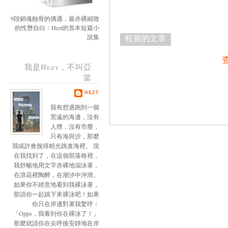
9段銷魂蝕骨的偶遇，最赤裸細致
的性歷自白：Hezt的首本短篇小
說集
較新的文章
我是Hezt，不叫亞
當
HEZT
我有想過跑到一個
荒遠的海邊，沒有
人煙，沒有市塵，
只有海與沙，那麼
我或許會脫得精光跳進海裡。 現
在我找到了，在這個部落格裡，
我舒暢地用文字赤裸地泅泳著，
在浪花裡陶醉，在潮汐中沖滑。
如果你不經意地看到我裸泳著，
那請你一起跳下來裸泳吧！如果
你只在岸邊對著我驚呼：
「Opps，我看到你在裸泳了！」
那麼就請你在尖呼後安靜地在岸