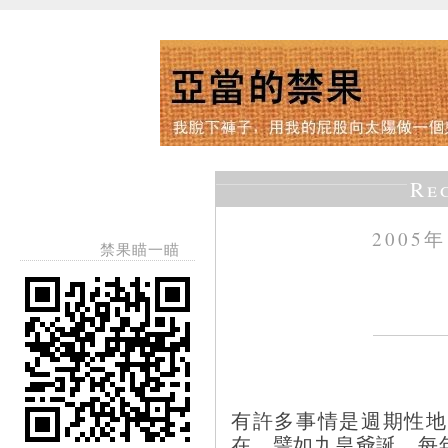
Re
2005
禁果瞄一瞄
有許多事情是週期性地
在。譬如九皇爺誕。每