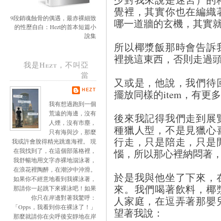
覺裡，其實你也在編織
9段銷魂蝕骨的偶遇，最赤裸細致
哪一道牆的玄機，其實
的性歷自白：Hezt的首本短篇小
說集
所以椰漿飯那時會告訴
裡挑這東西，否則走過
我是Hezt，不叫亞
當
又或是，他說，我們待
擺放同樣的item，有更
HEZT
我有想過跑到一個
荒遠的海邊，沒有
後來我記得我們走到展
人煙，沒有市塵，
種獵人型，不是見獵心
只有海與沙，那麼
行走，只是陪走，只是
我或許會脫得精光跳進海裡。 現
惱，所以那心裡納悶著
在我找到了，在這個部落格裡，
我舒暢地用文字赤裸地泅泳著，
在浪花裡陶醉，在潮汐中沖滑。
於是我與他坐了下來，
如果你不經意地看到我裸泳著，
來。我們喝著飲料，椰
那請你一起跳下來裸泳吧！如果
你只在岸邊對著我驚呼：
人家庭，在逗弄著那嬰
「Opps，我看到你在裸泳了！」
望著我說：
那麼就請你在尖呼後安靜地在岸