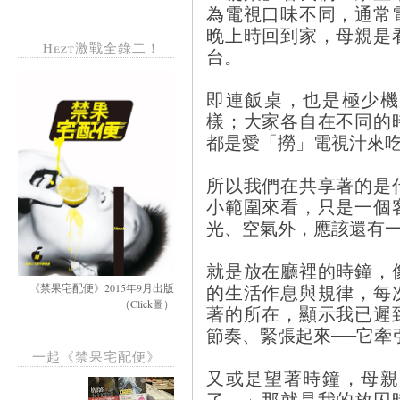
為電視口味不同，通常
晚上時回到家，母親是
Hezt激戰全錄二！
台。
即連飯桌，也是極少機
樣；大家各自在不同的
都是愛「撈」電視汁來
所以我們在共享著的是
小範圍來看，只是一個
光、空氣外，應該還有
就是放在廳裡的時鐘，
的生活作息與規律，每
《禁果宅配便》2015年9月出版
（Click圖）
著的所在，顯示我已遲
節奏、緊張起來──它牽
一起《禁果宅配便》
又或是望著時鐘，母親
了。」那就是我的放囚