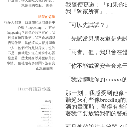
舒適感，聊天室裡其他的網友，
我隨便寫道：「如果你
就是你的衣服。 但是...
我『獨家所有』。」
幽禁的慾望
很多人都說，我參加的這間健身中
「可以先試試？」
心很「happening」。有多
happening？這是心照不宣的，我
「先試當男朋友還是先
只是在掩嘴偷笑，我不會承認或
否認什麼。當然這些人都是同道
中人，他們或許是健身友，也許
「兩者。但，我只會在
不是，但就是知道在健身中心裡
發生著一些比健身以外更額外的
事情。 但裡頭有多熱鬧？沒有真
「你不能戴著安全套來
正泡在這間...
「我要體驗你的xxxxx
Hezt有話對你說
那一刻，我感受到他像
聽起來有些像breedi
滴的畫面時，覺得有些
著我們要放鬆我們的警
而且他的說法太簡單了