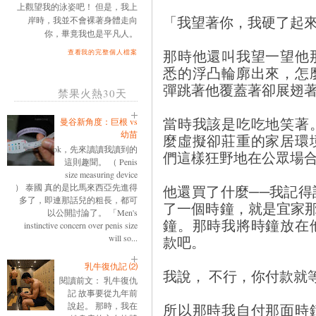
上觀望我的泳姿吧！ 但是，我上
「我望著你，我硬了起來
岸時，我並不會裸著身體走向
你，畢竟我也是平凡人。
那時他還叫我望一望他
查看我的完整個人檔案
悉的浮凸輪廓出來，怎
彈跳著他覆蓋著卻展翅
禁果火熱30天
當時我該是吃吃地笑著
曼谷新角度：巨根 vs
幼苗
麼虛擬卻莊重的家居環
ok，先來讀讀我讀到的
們這樣狂野地在公眾場
這則趣聞。 （ Penis
size measuring device
） 泰國 真的是比馬來西亞先進得
他還買了什麼──我記
多了，即連那話兒的粗長，都可
了一個時鐘，就是宜家那款
以公開討論了。 「Men's
鐘。那時我將時鐘放在
instinctive concern over penis size
will so...
款吧。
乳牛復仇記 ⑵
我說， 不行，你付款就
閱讀前文： 乳牛復仇
記 故事要從九年前
說起。 那時，我在
所以那時我自付那面時