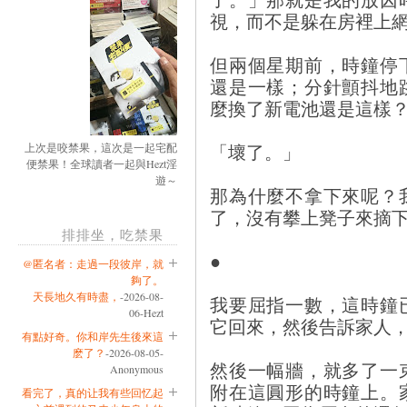
視，而不是躲在房裡上
但兩個星期前，時鐘停
還是一樣；分針顫抖地
麼換了新電池還是這樣
「壞了。」
上次是咬禁果，這次是一起宅配
便禁果！全球讀者一起與Hezt淫
遊～
那為什麼不拿下來呢？
了，沒有攀上凳子來摘
排排坐，吃禁果
●
@匿名者：走過一段彼岸，就
夠了。
天長地久有時盡，
-2026-08-
我要屈指一數，這時鐘
06-Hezt
它回來，然後告訴家人
有點好奇。你和岸先生後來這
麽了？
-2026-08-05-
然後一幅牆，就多了一
Anonymous
附在這圓形的時鐘上。
看完了，真的让我有些回忆起