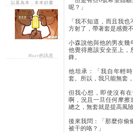
以基為本，本本好書
呢？」
「我不知道，而且我也
方射了，帶著套是感覺
小森說他與他的男友幾
他覺得應該安全至上，
Hezt的訊息
鋒。
他坦承：「我自年輕時
套。所以，我只能無套
但我心想，即使沒有在體
啊，況且一旦任何摩擦
總之，無套就是提高風
後來我問：「那麼你偷
被干的咯？」