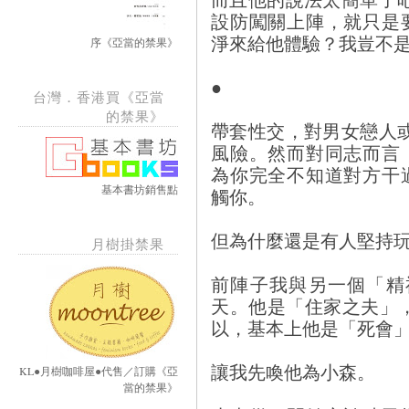
設防闖關上陣，就只是
淨來給他體驗？我豈不
序《亞當的禁果》
●
台灣．香港買《亞當
的禁果》
帶套性交，對男女戀人
風險。然而對同志而言
為你完全不知道對方干
基本書坊銷售點
觸你。
但為什麼還是有人堅持
月樹掛禁果
前陣子我與另一個「精
天。他是「住家之夫」
以，基本上他是「死會」、
讓我先喚他為小森。
KL●月樹咖啡屋●代售／訂購《亞
當的禁果》