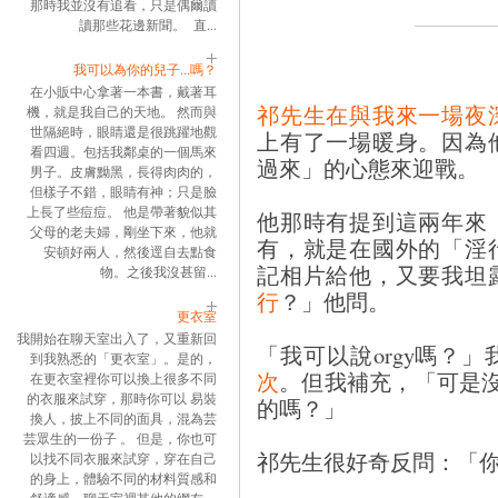
那時我並沒有追看，只是偶爾讀
讀那些花邊新聞。 直...
我可以為你的兒子...嗎？
在小販中心拿著一本書，戴著耳
祁先生在與我來一場夜
機，就是我自己的天地。 然而與
世隔絕時，眼睛還是很跳躍地觀
上有了一場暖身。因為
看四週。包括我鄰桌的一個馬來
過來」的心態來迎戰。
男子。皮膚黝黑，長得肉肉的，
但樣子不錯，眼睛有神；只是臉
上長了些痘痘。 他是帶著貌似其
他那時有提到這兩年來
父母的老夫婦，剛坐下來，他就
有，就是在國外的「淫
安頓好兩人，然後逕自去點食
記相片給他，又要我坦
物。之後我沒甚留...
行
？」他問。
更衣室
我開始在聊天室出入了，又重新回
「我可以說orgy嗎？
到我熟悉的「更衣室」。是的，
次
。但我補充，「可是沒有
在更衣室裡你可以換上很多不同
的衣服來試穿，那時你可以 易裝
的嗎？」
換人，披上不同的面具，混為芸
芸眾生的一份子 。 但是，你也可
祁先生很好奇反問：「
以找不同衣服來試穿，穿在自己
的身上，體驗不同的材料質感和