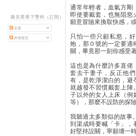
通常年輕者，血氣方剛
即使要戴套，也無阻慾
聽見禁果下墜時（訂閱）
願意冒險來換取快感，
文章
只怕一些只顧私慾，好
所有留言
炮，那０號的一定要適
關，畢竟那一刻你感受
這也是為什麼許多直佬
套去干妻子，反正他們
有，是乾淨潔白的，避
就越發不習慣戴套上陣
子以外的女人上床（例
等），那麼不設防的探
我聽過太多類似的故事
到渠成時要喊「卡」，
好堅持設關，寧願壞一