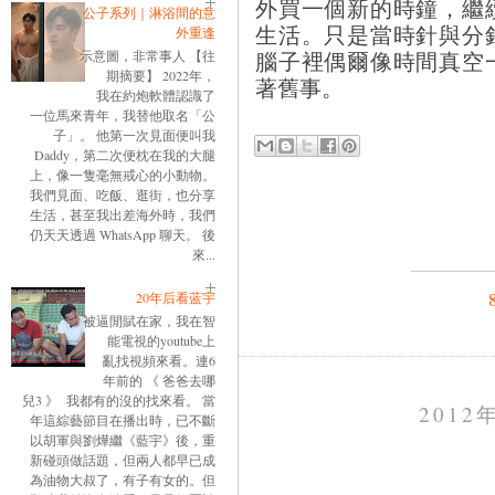
外買一個新的時鐘，繼
公子系列｜淋浴間的意
生活。只是當時針與分
外重逢
腦子裡偶爾像時間真空
示意圖，非常事人 【往
期摘要】 2022年，
著舊事。
我在約炮軟體認識了
一位馬來青年，我替他取名「公
子」。 他第一次見面便叫我
Daddy，第二次便枕在我的大腿
上，像一隻毫無戒心的小動物。
我們見面、吃飯、逛街，也分享
生活，甚至我出差海外時，我們
仍天天透過 WhatsApp 聊天。 後
來...
20年后看蓝宇
被逼閒賦在家，我在智
能電視的youtube上
亂找視頻來看。連6
年前的 《 爸爸去哪
兒3 》 我都有的沒的找來看。 當
2012
年這綜藝節目在播出時，已不斷
以胡軍與劉燁繼《藍宇》後，重
新碰頭做話題，但兩人都早已成
為油物大叔了，有子有女的。但