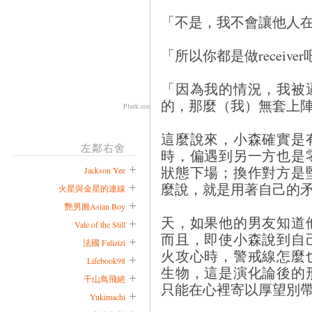
「不是，我不會讓他人
「所以你都是做receive
「因為我的情況，我被
的，那麼（我）無套上
Plurk.com
這麼說來，小森確實是
左鄰右舍
時，偏遇到另一方也是
狀態下場；換作對方是
Jackson Yee
麼說，就是用著自己的
火星與金星的連線
艷男圖Asian Boy
天，如果他的男友知道
Vale of the Still
而且，即使小森說到自
法國 Falizizi
火攻心時，警戒線怎麼
Lifebook98
生物，這是演化論後的
千山鳥飛絕
只能在心裡寄以厚望別
Yukimachi