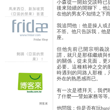
小森從一開始交談時已
後來陸續的閒聊下，他
馬來西亞、新加坡買
在他的男友不知情之下
《亞當的禁果》首選
我追問他：他是操人或
不答。他只告訴我，他
座。
Fridae Shop
但他先前已開宗明義說
郵購《亞當的禁
謂，就只是那樣繼續與
果》！
的關係，從未見面，更
必要。這種精神之交的
時遇到的同路人那種，
外在的熟悉感而已。
有一次是禮拜天，我們
了什麼──譬如家務等等
博客來
他問我：你是否有玩bareb