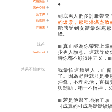
衣櫥角落
●
黑色空間
葉志偉
到底男人們多討厭帶套
的爆漿，那種淋漓盡致
徐嘉澤
能感受到女體最深處那
許佑生
峰。
涼茶
而真正能為你帶套上陣
少男人願意。這就等於
PostSecret
時你都不顧得用刀叉，
我最怕這種男人，而偏
禁果不怕偷吃
了。因為野獸就只是要
沖鋒，不理死活，直搗
與韌勁，稍一不留神，
而若是他艱辛地抬了頭
呵成真的可成為斷斷續