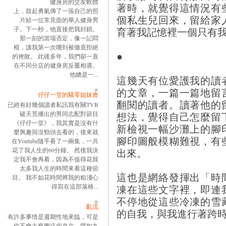
健身房的交友軟體
著時，就覺得這情況有
上，鼓起勇氣傳了一張自己的照
個私生兒回來，留給家
片給一位常見面的華人健身男
子。下一秒，他直接把我封鎖。
育著我記憶裡一個只有
那一刻的當場否定，像一記悶
棍，讓我第一次嚐到被徹底拒絕
●
的挫敗。 此後多年，我們卻一直
在不同分店的健身房反覆相遇。
他總是一...
這幾天有位愛護我的讀
的文章，一篇一篇地留
仔仔一堂的騷零姐妹會
翻閱的讀者。讀著他的
已經有好幾個讀者私訊我有關TVB
想法，覺得自己怎麼留
破天荒播出的男同志配對節目
《仔仔一堂》，我其實是沒有什
新檢視一幅沙灘上的腳
麼興趣與沒勁頭去看的，後來就
腳印圖般模糊難視，有
在Youtube隨手看了一兩集，一共
出來。
花了我人生的60分鐘。 然後我決
定我不會再看，因為不值得花我
太多我人生的時間來看這種節
這也是網絡發揮出「時
目。 我不如花時間將我的粗淺心
凍在這些文字裡，即連
得寫在這部落格...
不停地從這些冷凍的雪
亂流
的自我，與我進行著跨
有許多事情是週期性地來臨，可是
你不會去察覺這些存在。譬如九