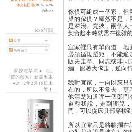
体上被已读
-2026-07-19-
傢俱可組成一個家，但
Uphroia
巢的傢俱？顯然不是，
是深淺、寬狹，兩個人
RSS訂閱
契合起來時就需在複雜
文章
宜家裡只有單向道，地
所有留言
必須循規蹈矩，不能逾
販夫走卒、同志或非同
編，跟著大隊走，逆向
熱辣吃禁果 ● 《亞
當的禁果》新書出版
我對宜家，一向以來只
●2012年2月15日上
在的，所以不常去，更
架！
他清楚知道哪一個部門
還對我說，走到哪兒，
門，可以從床具部穿梭
所以宜家只是將牆攔在
少對我來說是迷宮）的