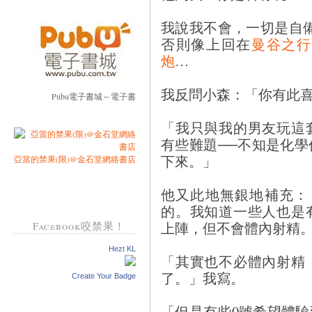
我說我不會，一切是自
否則像上回在
曼谷之行
炮
…
我反問小森：「你有此
Pubu電子書城～電子書
「我只與我的男友玩這
有些難題──不知是化
下來。」
亞當的禁果(限)@金石堂網絡書店
他又此地無銀地補充：
的。我知道一些人也是
上陣，但不會體內射精
Facebook咬禁果！
Hezt KL
「其實也不必體內射精
了。」我寫。
Create Your Badge
「但是有些0號希望體