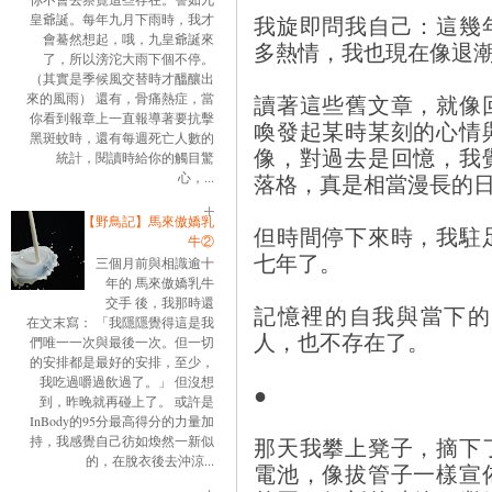
我旋即問我自己：這幾
皇爺誕。每年九月下雨時，我才
會驀然想起，哦，九皇爺誕來
多熱情，我也現在像退
了，所以滂沱大雨下個不停。
（其實是季候風交替時才醞釀出
讀著這些舊文章，就像
來的風雨） 還有，骨痛熱症，當
你看到報章上一直報導著要抗擊
喚發起某時某刻的心情
黑斑蚊時，還有每週死亡人數的
像，對過去是回憶，我
統計，閱讀時給你的觸目驚
落格，真是相當漫長的
心，...
【野鳥記】馬來傲嬌乳
但時間停下來時，我駐
牛②
七年了。
三個月前與相識逾十
年的 馬來傲嬌乳牛
交手 後，我那時還
記憶裡的自我與當下的
在文末寫： 「我隱隱覺得這是我
人，也不存在了。
們唯一一次與最後一次。但一切
的安排都是最好的安排，至少，
我吃過嚼過飲過了。」 但沒想
●
到，昨晚就再碰上了。 或許是
InBody的95分最高得分的力量加
那天我攀上凳子，摘下
持，我感覺自己彷如煥然一新似
的，在脫衣後去沖涼...
電池，像拔管子一樣宣