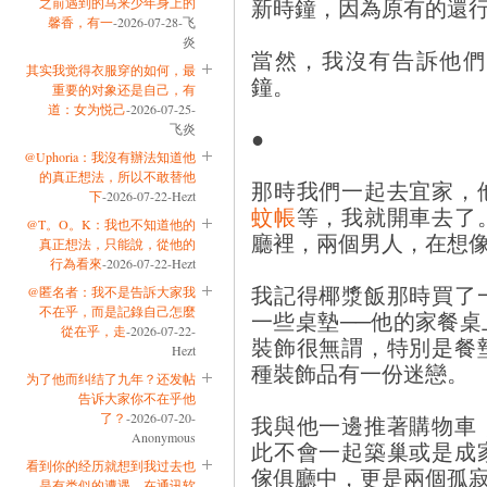
新時鐘，因為原有的還
之前遇到的马来少年身上的
馨香，有一
-2026-07-28-飞
炎
當然，我沒有告訴他們
其实我觉得衣服穿的如何，最
鐘。
重要的对象还是自己，有
道：女为悦己
-2026-07-25-
飞炎
●
@Uphoria：我沒有辦法知道他
的真正想法，所以不敢替他
那時我們一起去宜家，
下
-2026-07-22-Hezt
蚊帳
等，我就開車去了
@T。O。K：我也不知道他的
廳裡，兩個男人，在想
真正想法，只能說，從他的
行為看來
-2026-07-22-Hezt
我記得椰漿飯那時買了
@匿名者：我不是告訴大家我
不在乎，而是記錄自己怎麼
一些桌墊──他的家餐
從在乎，走
-2026-07-22-
裝飾很無謂，特別是餐
Hezt
種裝飾品有一份迷戀。
为了他而纠结了九年？还发帖
告诉大家你不在乎他
了？
-2026-07-20-
我與他一邊推著購物車
Anonymous
此不會一起築巢或是成
看到你的经历就想到我过去也
傢俱廳中，更是兩個孤
是有类似的遭遇。在通讯软