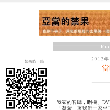
Re
2012
禁果瞄一瞄
當
我家的客廳，唱機、D
「凝聚」著我們一家坐